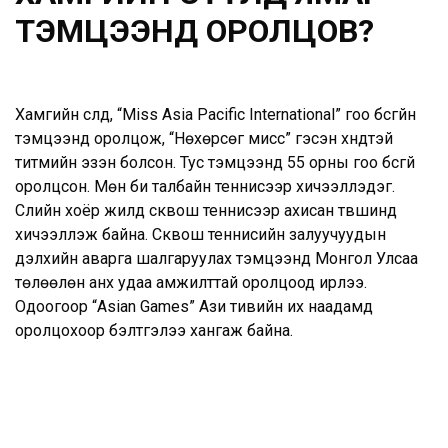
ТЭМЦЭЭНД ОРОЛЦОВ?
Хамгийн сүүлд, “Miss Asia Pacific International” гоо бүсгүйн
тэмцээнд оролцож, “Нөхөрсөг мисс” гэсэн хүндтэй
титмийн эзэн болсон. Тус тэмцээнд 55 орны гоо бүсгүй
оролцсон. Мөн би талбайн теннисээр хичээллэдэг.
Сүүлийн хоёр жилд сквош теннисээр ахисан түвшинд
хичээллэж байна. Сквош теннисийн залуучуудын
дэлхийн аварга шалгаруулах тэмцээнд Монгол Улсаа
төлөөлөн анх удаа амжилттай оролцоод ирлээ.
Одоогоор “Asian Games” Ази тивийн их наадамд
оролцохоор бэлтгэлээ хангаж байна.