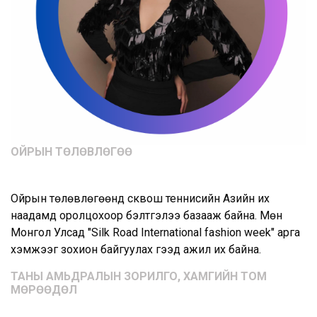
ОЙРЫН ТӨЛӨВЛӨГӨӨ
Ойрын төлөвлөгөөнд сквош теннисийн Азийн их
наадамд оролцохоор бэлтгэлээ базааж байна. Мөн
Монгол Улсад "Silk Road International fashion week" арга
хэмжээг зохион байгуулах гээд ажил их байна.
ТАНЫ АМЬДРАЛЫН ЗОРИЛГО, ХАМГИЙН ТОМ
МӨРӨӨДӨЛ