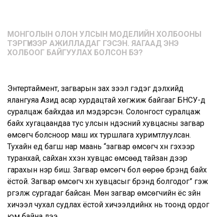
МОНГОЛЫН ОЛОН УЛСЫН МОДЕЛИЙН ХОЛБООНЫ
ТЭРГҮҮНЭЭР АЖИЛЛАДАГ ГЭСЭН. ЯАГААД ЭНЭ
ХОЛБООГ БАЙГУУЛАХ БОЛСОН БЭ?
Энтертаймент, загварын зах зээл гэдэг дэлхийд
ялангуяа Азид асар хурдацтай хөгжиж байгааг БНСУ-д
суралцаж байхдаа илүү мэдэрсэн. Солонгост суралцаж
байх хугацаандаа тус улсын үндэсний хувцасны загвар
өмсөгч болсноор маш их туршлага хуримтлуулсан.
Тухайн үед багш нар маань “загвар өмсөгч хүн гэхээр
туранхай, сайхан хүүхэн хувцас өмсөөд тайзан дээр
гарахын нэр биш. Загвар өмсөгч бол өөрөө брэнд байх
ёстой. Загвар өмсөгч хүн хувцасыг брэнд болгодог” гэж
үргэлж сургадаг байсан. Мөн загвар өмсөгчийн ёс зүйн
хичээл чухал судлах ёстой хичээлүүдийнх нь тоонд ордог
юм байна лээ.