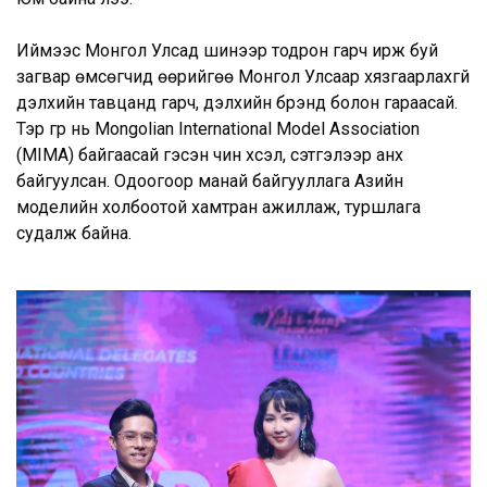
Иймээс Монгол Улсад шинээр тодрон гарч ирж буй
загвар өмсөгчид өөрийгөө Монгол Улсаар хязгаарлахгүй
дэлхийн тавцанд гарч, дэлхийн брэнд болон гараасай.
Тэр гүүр нь Моngolian International Model Association
(MIMA) байгаасай гэсэн чин хүсэл, сэтгэлээр анх
байгуулсан. Одоогоор манай байгууллага Азийн
моделийн холбоотой хамтран ажиллаж, туршлага
судалж байна.