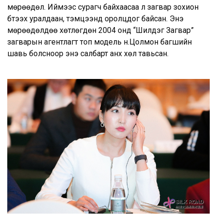
мөрөөдөл. Иймээс сурагч байхаасаа л загвар зохион
бүтээх уралдаан, тэмцээнд оролцдог байсан. Энэ
мөрөөдөлдөө хөтлөгдөн 2004 онд “Шилдэг Загвар”
загварын агентлагт топ модель н.Цолмон багшийн
шавь болсноор энэ салбарт анх хөл тавьсан.