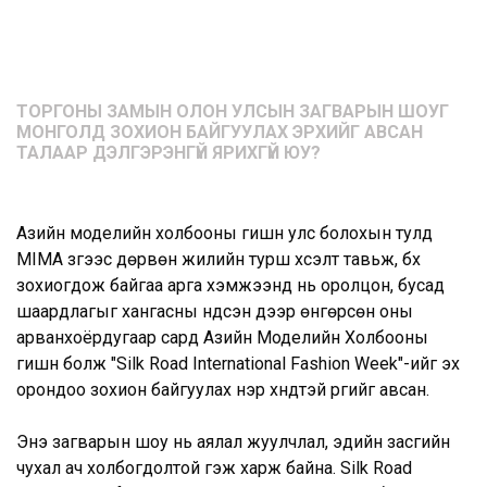
ТОРГОНЫ ЗАМЫН ОЛОН УЛСЫН ЗАГВАРЫН ШОУГ
МОНГОЛД ЗОХИОН БАЙГУУЛАХ ЭРХИЙГ АВСАН
ТАЛААР ДЭЛГЭРЭНГҮЙ ЯРИХГҮЙ ЮУ?
Азийн моделийн холбооны гишүүн улс болохын тулд
MIMA зүгээс дөрвөн жилийн турш хүсэлт тавьж, бүх
зохиогдож байгаа арга хэмжээнд нь оролцон, бусад
шаардлагыг хангасны үндсэн дээр өнгөрсөн оны
арванхоёрдугаар сард Азийн Моделийн Холбооны
гишүүн болж "Silk Road International Fashion Week"-ийг эх
орондоо зохион байгуулах нэр хүндтэй үүргийг авсан.
Энэ загварын шоу нь аялал жуулчлал, эдийн засгийн
чухал ач холбогдолтой гэж харж байна. Silk Road