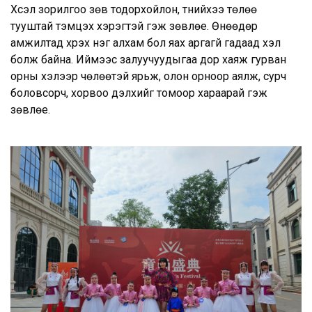
Хүсэл зорилгоо зөв тодорхойлон, түүнийхээ төлөө
тууштай тэмцэх хэрэгтэй гэж зөвлөе. Өнөөдөр
амжилтад хүрэх нэг алхам бол яах аргагүй гадаад хэл
болж байна. Иймээс залуучуудыгаа дор хаяж гурван
орны хэлээр чөлөөтэй ярьж, олон орноор аялж, сурч
боловсорч, хорвоо дэлхийг томоор хараарай гэж
зөвлөе.