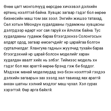
Өнөө цагт монголчууд өөрсдөө хичээвэл дэлхийн
ертөнц нээлттэй байна. Хувцас загвар гэдэг бол өөрөө
бизнесийн маш том зах зээл. Энгийн жишээ татахад,
Сөүл хотын Мёондун худалдааны гудамжны хувцасны
дэлгүүрүүдээр өдөрт нэг сая гаруй хүн үйлчлүүлж байна. Тус
худалдааны гудамж бараа бүтээгдэхүүнээ Солонгосын
алдарт одод, загвар өмсөгчдийг нүүр царайгаа болгон
сурталчилдаг. Ялангуяа гаднын жуулчид тухайн бараа
бүтээгдэхүүний нүүр царай болсон моделийг харан
худалдан авалт хийх нь элбэг. Тиймээс модель хүн
гэдэг бол яах араггүй өөрөө брэнд гэж би боддог.
Мэдээж манай моделиудад энэ бүхэн нээлттэй гэхдээ
дэлхийн загварын зах зээлд хөл тавихад яах араггүй
анхан шатны хэлний мэдлэг маш чухал. Хэл сурах
хэрэгтэй. Өөр арга байхгүй.