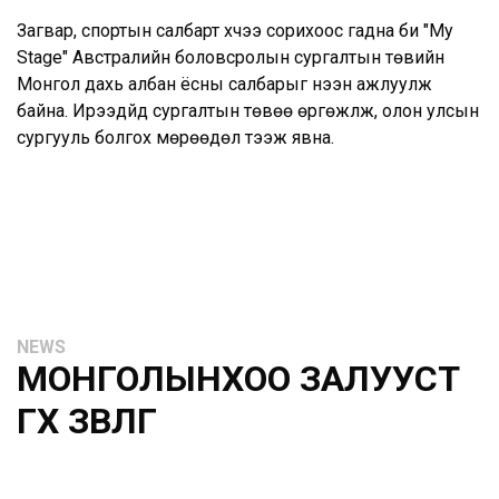
Загвар, спортын салбарт хүчээ сорихоос гадна би "My
Stage" Австралийн боловсролын сургалтын төвийн
Монгол дахь албан ёсны салбарыг нээн ажлуулж
байна. Ирээдүйд сургалтын төвөө өргөжүүлж, олон улсын
сургууль болгох мөрөөдөл тээж явна.
NEWS
МОНГОЛЫНХОО ЗАЛУУСТ
ӨГӨХ ЗӨВЛӨГӨӨ