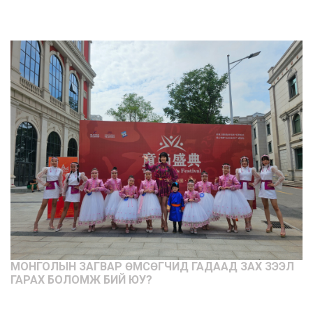
МОНГОЛЫН ЗАГВАР ӨМСӨГЧИД ГАДААД ЗАХ ЗЭЭЛ
ГАРАХ БОЛОМЖ БИЙ ЮУ?