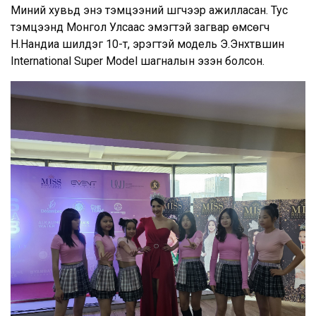
Миний хувьд энэ тэмцээний шүүгчээр ажилласан. Тус
тэмцээнд Монгол Улсаас эмэгтэй загвар өмсөгч
Н.Нандиа шилдэг 10-т, эрэгтэй модель Э.Энхтүвшин
International Super Model шагналын эзэн болсон.