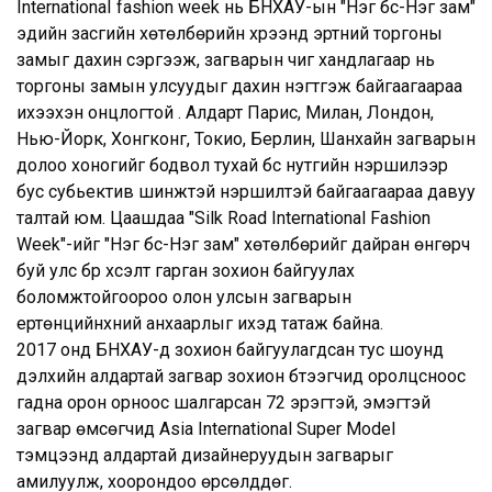
InternationaI fashion week нь БНХАУ-ын "Нэг бүс-Нэг зам"
эдийн засгийн хөтөлбөрийн хүрээнд эртний торгоны
замыг дахин сэргээж, загварын чиг хандлагаар нь
торгоны замын улсуудыг дахин нэгтгэж байгаагаараа
ихээхэн онцлогтой . Алдарт Парис, Милан, Лондон,
Нью-Йорк, Хонгконг, Токио, Берлин, Шанхайн загварын
долоо хоногийг бодвол тухай бүс нутгийн нэршилээр
бус субьектив шинжтэй нэршилтэй байгаагаараа давуу
талтай юм. Цаашдаа "Silk Road International Fashion
Week"-ийг "Нэг бүс-Нэг зам" хөтөлбөрийг дайран өнгөрч
буй улс бүр хүсэлт гарган зохион байгуулах
боломжтойгоороо олон улсын загварын
ертөнцийнхний анхаарлыг ихэд татаж байна.
2017 онд БНХАУ-д зохион байгуулагдсан тус шоунд
дэлхийн алдартай загвар зохион бүтээгчид оролцсноос
гадна орон орноос шалгарсан 72 эрэгтэй, эмэгтэй
загвар өмсөгчид Asia International Super Model
тэмцээнд алдартай дизайнеруудын загварыг
амилуулж, хоорондоо өрсөлддөг.